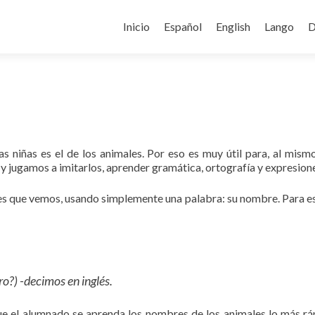
Ir
al
Inicio
Español
English
Lango
D
contenido
las niñas es el de los animales. Por eso es muy útil para, al mi
y jugamos a imitarlos, aprender gramática, ortografía y expresion
es que vemos, usando simplemente una palabra: su nombre. Para eso
ro?) -decimos en inglés.
ue el alumnado se aprenda los nombres de los animales lo más rá