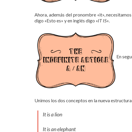
Ahora, además del pronombre «it», necesitamos un
digo «Esto es» y en inglés digo «
IT IS»
.
En segu
Unimos los dos conceptos en la nueva estructura 
It is a lion
It is an elephant