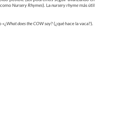
ce como
Nursery Rhymes
). La
nursery rhyme
más útil
o «¿
What does the COW say
? (¿qué hace la vaca?).