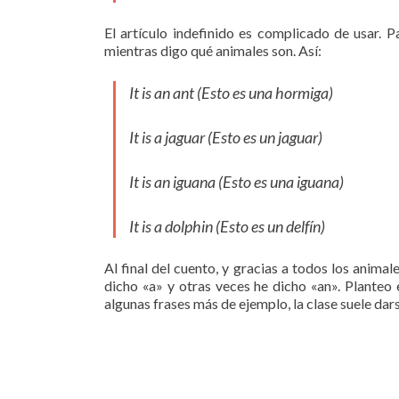
El artículo indefinido es complicado de usar. Pa
mientras digo qué animales son. Así:
It is an ant
(Esto es una hormiga)
It is a jaguar
(Esto es un jaguar)
It is an iguana
(Esto es una iguana)
It is a dolphin
(Esto es un delfín)
Al final del cuento, y gracias a todos los anima
dicho «a» y otras veces he dicho «an». Planteo
algunas frases más de ejemplo, la clase suele dar