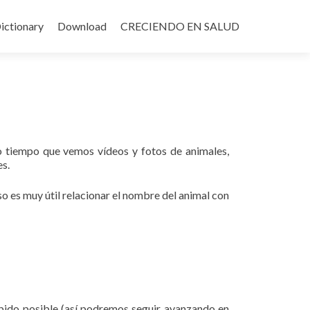
ictionary
Download
CRECIENDO EN SALUD
smo tiempo que vemos vídeos y fotos de animales,
es.
 es muy útil relacionar el nombre del animal con
pido posible (así podremos seguir avanzando en