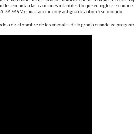
ad les encantan las canciones infantiles (lo que en inglés se cono
AD A FARM»
, una canción muy antigua de autor desconocido.
do a oir el nombre de los animales de la granja cuando yo pregunt