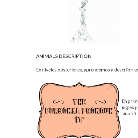
ANIMALS DESCRIPTION
En niveles posteriores, aprendemos a describir a
En prim
inglés p
sino «It 