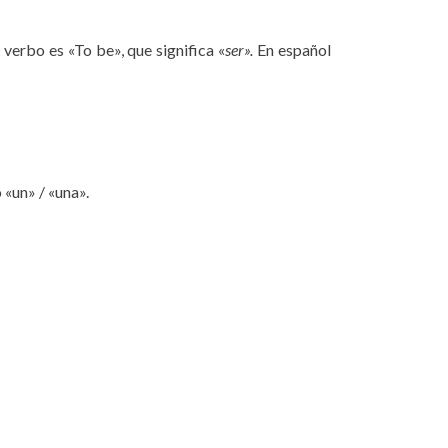
verbo es «To be», que significa «
ser».
En español
 «un» / «una».