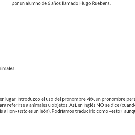
por un alumno de 6 años llamado Hugo Ruebens.
nimales.
er lugar, introduzco el uso del pronombre
«it»
, un pronombre pers
ara referirse a animales u objetos. Así, en inglés
NO
se dice (cuando 
is a lion» (
esto
es un león). Podríamos traducirlo como «esto», aunqu