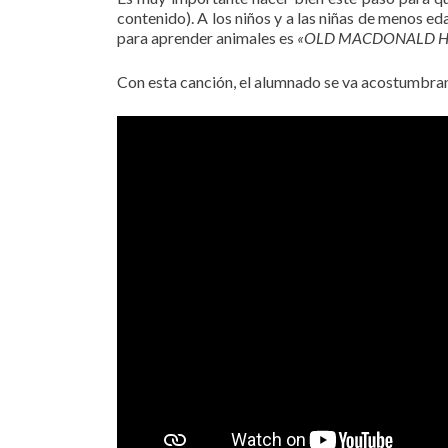
contenido). A los niños y a las niñas de menos ed
para aprender animales es
«OLD MACDONALD H
Con esta canción, el alumnado se va acostumbran