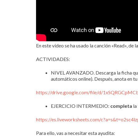
En este vídeo se ha usado la canción «Read», de l
ACTIVIDADES:
NIVEL AVANZADO. Descarga la ficha que enc
automáticos online). Después, anota en tu
https://drive.google.com/file/d/1xSQRGCpM
EJERCICIO INTERMEDIO:
completa
la
https://es.liveworksheets.com/c?a=s&t=o2sc4
Para ello, vas a necesitar esta ayudita: