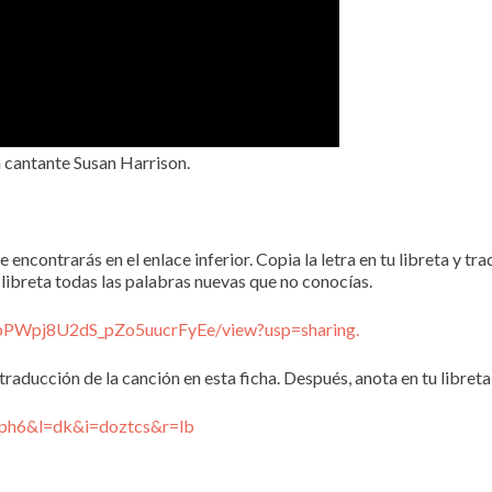
a cantante Susan Harrison.
ontrarás en el enlace inferior. Copia la letra en tu libreta y tra
 libreta todas las palabras nuevas que no conocías.
CbPWpj8U2dS_pZo5uucrFyEe/view?usp=sharing.
 traducción de la canción en esta ficha. Después, anota en tu libret
lzph6&l=dk&i=doztcs&r=lb