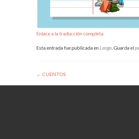
Enlace a la traducción completa
Esta entrada fue publicada en
Lango
. Guarda el
p
Navegación
←
CUENTOS
de
entradas