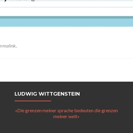
ermalink
.
LUDWIG WITTGENSTEIN
«Die grenzen meiner sprache bedeuten die grenzen
meiner welt»